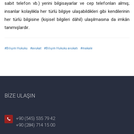
sabit telefon vb.) yerini bilgisayarlar ve cep telefonları almış;
insanlar kolaylıkla her türlü bilgiye ulaşabildikleri gibi kendilerinin
her türlü bilgisine (kişisel bilgileri dâhil) ulaşılmasına da imkân
tanımışlardır..
#Bilişim Hukuku
#avukat
#Bilişim Hukuku avukatı
#makale
BİZE ULAŞIN
+90 (545) 535 79 42
+90 (284) 714 15 00