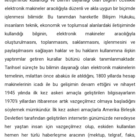
iletişiminde kullandığı ve bilimin dayanağı olan bilginin özellikle
elektronik makineler aracılığıyla düzenli ve akla uygun bir biçimde
işlenmesi bilimidir. Bu tanımdan hareketle Bilişim Hukuku,
insanların teknik, ekonomik ve toplumsal alanlardaki iletişiminde
kullandığı bilginin, elektronik makineler aracılığıyla
oluşturulmasını, toplanmasını, saklanmasını, işlenmesini ve
paylaşılmasını sağlayan haklar ve bu hakların kullanımına ilişkin
yaptırımlar getiren kurallar bütünü olarak tanımlanmaktadır.
Tarihsel süreçte bu bilimin dayanağı olan elektronik makinelerin
temelinin, milattan önce abaküs ile atıldığını, 1800 yıllarda hesap
makinelerinin icadı ile bu gelişimin devam ettiğini ve nihayet
1945 yılında ilk kez askeri amaçla geliştirilen bilgisayarların
1970’li yıllardan itibarense artık vazgeçilmez olmaya başladığını
söylemek mümkündür. İlk kez askeri amaçlarla Amerika Birleşik
Devletleri tarafından geliştirilen internetin günümüzde neredeyse
her yaştan insan için vazgeçilmez olup, eskiden kullanılan
hemen her türlü haberleşme aracının (mektup, telgraf, faks,