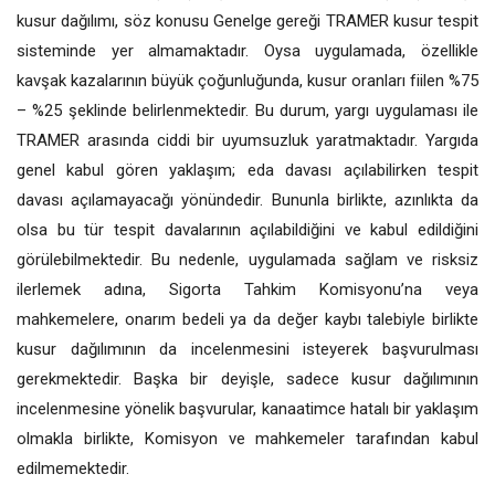
kusur dağılımı, söz konusu Genelge gereği TRAMER kusur tespit
sisteminde yer almamaktadır. Oysa uygulamada, özellikle
kavşak kazalarının büyük çoğunluğunda, kusur oranları fiilen %75
– %25 şeklinde belirlenmektedir. Bu durum, yargı uygulaması ile
TRAMER arasında ciddi bir uyumsuzluk yaratmaktadır. Yargıda
genel kabul gören yaklaşım; eda davası açılabilirken tespit
davası açılamayacağı yönündedir. Bununla birlikte, azınlıkta da
olsa bu tür tespit davalarının açılabildiğini ve kabul edildiğini
görülebilmektedir. Bu nedenle, uygulamada sağlam ve risksiz
ilerlemek adına, Sigorta Tahkim Komisyonu’na veya
mahkemelere, onarım bedeli ya da değer kaybı talebiyle birlikte
kusur dağılımının da incelenmesini isteyerek başvurulması
gerekmektedir. Başka bir deyişle, sadece kusur dağılımının
incelenmesine yönelik başvurular, kanaatimce hatalı bir yaklaşım
olmakla birlikte, Komisyon ve mahkemeler tarafından kabul
edilmemektedir.