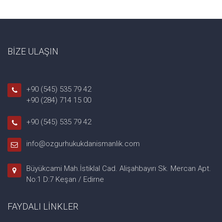
BİZE ULAŞIN
+90 (545) 535 79 42
+90 (284) 714 15 00
+90 (545) 535 79 42
info@ozgurhukukdanismanlik.com
Büyükcami Mah.İstiklal Cad. Alişahbayırı Sk. Mercan Apt.
No:1 D:7 Keşan / Edirne
FAYDALI LİNKLER